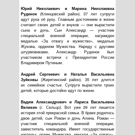
Юрий Николаевич и Марина Николаевна
Руденок
(Клинцовский район). 37 лет супруги
идут рука об руку. Главным достоянием в жизни
считают своих детей и внуков — они вырастили
сына и дочь. Сын Александр — участник
специальной военной операции, награжден
медалью «За отвагу и мужество», медалью
Жукова, орденом Мужества. Наряду с другими
штурмовиками, Александр Руденок был
участником встречи с Президентом России
Владимиром Путиным.
Андрей Сергеевич и Наталья Васильевна
Зуйковы
(Жирятинский район). 35 лет длится
их семейное счастье. Супруги вырастили троих
детей, которые достойно идут по жизни.
Вадим Александрович и Лариса Васильевна
Великие
(г. Сельцо). Вот уже 29 лет пишется
история этой прекрасной семьи. В браке родилось
двое детей, сын Роман и дочь Алина. Роман —
участник специальной военной операции,
заместитель командира. Имеет государственные
награды: орден Мужества, медали «За отвагу»,