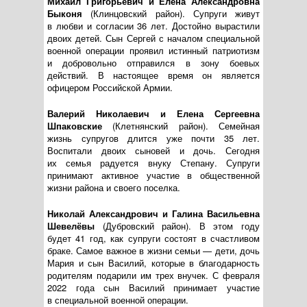
Михаил Григорьевич и Елена Александровна
Быконя
(Клинцовский район). Супруги живут
в любви и согласии 36 лет. Достойно вырастили
двоих детей. Сын Сергей с началом специальной
военной операции проявил истинный патриотизм
и добровольно отправился в зону боевых
действий. В настоящее время он является
офицером Российской Армии.
Валерий Николаевич и Елена Сергеевна
Шпаковские
(Клетнянский район). Семейная
жизнь супругов длится уже почти 35 лет.
Воспитали двоих сыновей и дочь. Сегодня
их семья радуется внуку Степану. Супруги
принимают активное участие в общественной
жизни района и своего поселка.
Николай Александрович и Галина Васильевна
Шевелёвы
(Дубровский район). В этом году
будет 41 год, как супруги состоят в счастливом
браке. Самое важное в жизни семьи — дети, дочь
Мария и сын Василий, которые в благодарность
родителям подарили им трех внучек. С февраля
2022 года сын Василий принимает участие
в специальной военной операции.