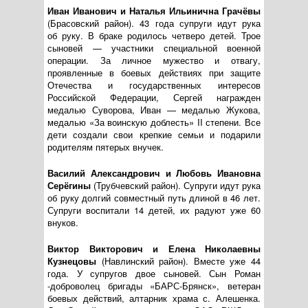
Иван Иванович и Наталья Ильинична Грачёвы
(Брасовский район). 43 года супруги идут рука
об руку. В браке родилось четверо детей. Трое
сыновей — участники специальной военной
операции. За личное мужество и отвагу,
проявленные в боевых действиях при защите
Отечества и государственных интересов
Российской Федерации, Сергей награжден
медалью Суворова, Иван — медалью Жукова,
медалью «За воинскую доблесть» II степени. Все
дети создали свои крепкие семьи и подарили
родителям пятерых внучек.
Василий Александрович и Любовь Ивановна
Серёгины
(Трубчевский район). Супруги идут рука
об руку долгий совместный путь длиной в 46 лет.
Супруги воспитали 14 детей, их радуют уже 60
внуков.
Виктор Викторович и Елена Николаевны
Кузнецовы
(Навлинский район). Вместе уже 44
года. У супругов двое сыновей. Сын Роман
-доброволец бригады
«БАРС-Брянск»
, ветеран
боевых действий, алтарник храма с. Алешенка.