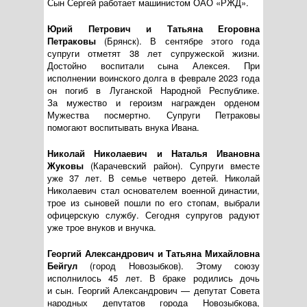
Сын Сергей работает машинистом
ОАО «РЖД»
.
Юрий Петрович и Татьяна Егоровна
Петраковы
(Брянск). В сентябре этого года
супруги отметят 38 лет супружеской жизни.
Достойно воспитали сына Алексея. При
исполнении воинского долга в феврале 2023 года
он погиб в Луганской Народной Республике.
За мужество и героизм награжден орденом
Мужества посмертно. Супруги Петраковы
помогают воспитывать внука Ивана.
Николай Николаевич и Наталья Ивановна
Жуковы
(Карачевский район). Супруги вместе
уже 37 лет. В семье четверо детей. Николай
Николаевич стал основателем военной династии,
трое из сыновей пошли по его стопам, выбрали
офицерскую службу. Сегодня супругов радуют
уже трое внуков и внучка.
Георгий Александрович и Татьяна Михайловна
Бейгул
(город Новозыбков). Этому союзу
исполнилось 45 лет. В браке родились дочь
и сын. Георгий Александрович — депутат Совета
народных депутатов города Новозыбкова,