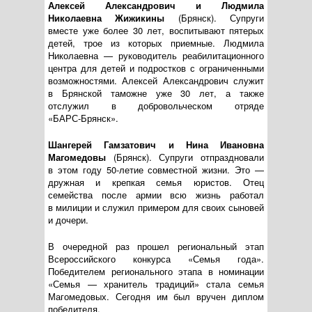
Алексей Александрович и Людмила
Николаевна Жижикины
(Брянск). Супруги
вместе уже более 30 лет, воспитывают пятерых
детей, трое из которых приемные. Людмила
Николаевна — руководитель реабилитационного
центра для детей и подростков с ограниченными
возможностями. Алексей Александрович служит
в Брянской таможне уже 30 лет, а также
отслужил в добровольческом отряде
«БАРС-Брянск»
.
Шангерей Гамзатович и Нина Ивановна
Магомедовы
(Брянск). Супруги отпраздновали
в этом году
50-летие
совместной жизни. Это —
дружная и крепкая семья юристов. Отец
семейства после армии всю жизнь работал
в милиции и служил примером для своих сыновей
и дочери.
В очередной раз прошел региональный этап
Всероссийского конкурса «Семья года».
Победителем регионального этапа в номинации
«Семья — хранитель традиций» стала семья
Магомедовых. Сегодня им был вручен диплом
победителя.