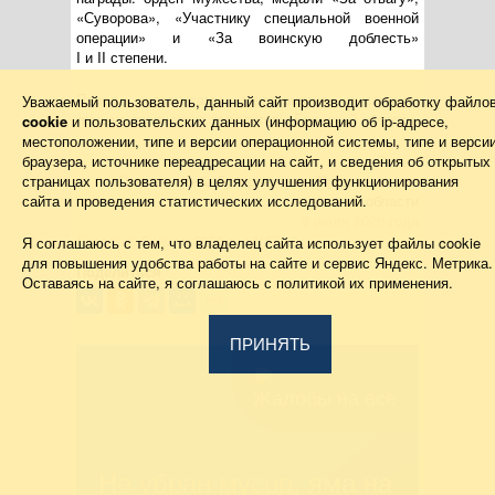
«Суворова», «Участнику специальной военной
операции» и «За воинскую доблесть»
I и II степени.
Перед участниками мероприятия выступили
Уважаемый пользователь, данный сайт производит обработку файло
лучшие творческие коллективы Брянской области.
cookie
и пользовательских данных (информацию об
ip-адресе
,
местоположении, типе и версии операционной системы, типе и верси
браузера, источнике переадресации на сайт, и сведения об открытых
Семья
страницах пользователя) в целях улучшения функционирования
Пресс-служба Губернатора и Правительства
сайта и проведения статистических исследований.
области
8 июля 2026 года
Создано: 8 июля 2026 г. 14:47:08
Я соглашаюсь с тем, что владелец сайта использует файлы cookie
для повышения удобства работы на сайте и сервис Яндекс. Метрика.
Поделиться
Оставаясь на сайте, я соглашаюсь с политикой их применения.
ПРИНЯТЬ
Жалобы на всё
Не убран мусор, яма на