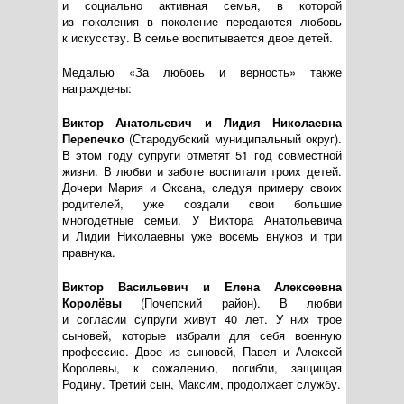
и социально активная семья, в которой
из поколения в поколение передаются любовь
к искусству. В семье воспитывается двое детей.
Медалью «За любовь и верность» также
награждены:
Виктор Анатольевич и Лидия Николаевна
Перепечко
(Стародубский муниципальный округ).
В этом году супруги отметят 51 год совместной
жизни. В любви и заботе воспитали троих детей.
Дочери Мария и Оксана, следуя примеру своих
родителей, уже создали свои большие
многодетные семьи. У Виктора Анатольевича
и Лидии Николаевны уже восемь внуков и три
правнука.
Виктор Васильевич и Елена Алексеевна
Королёвы
(Почепский район). В любви
и согласии супруги живут 40 лет. У них трое
сыновей, которые избрали для себя военную
профессию. Двое из сыновей, Павел и Алексей
Королевы, к сожалению, погибли, защищая
Родину. Третий сын, Максим, продолжает службу.