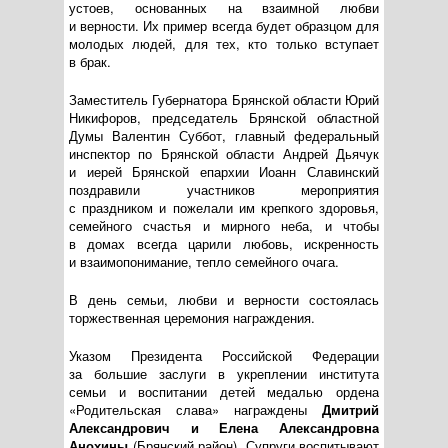
устоев, основанных на взаимной любви
и верности. Их пример всегда будет образцом для
молодых людей, для тех, кто только вступает
в брак.
Заместитель Губернатора Брянской области Юрий
Никифоров, председатель Брянской областной
Думы Валентин Суббот, главный федеральный
инспектор по Брянской области Андрей Дьячук
и иерей Брянской епархии Иоанн Славинский
поздравили участников мероприятия
с праздником и пожелали им крепкого здоровья,
семейного счастья и мирного неба, и чтобы
в домах всегда царили любовь, искренность
и взаимопонимание, тепло семейного очага.
В день семьи, любви и верности состоялась
торжественная церемония награждения.
Указом Президента Российской Федерации
за большие заслуги в укреплении института
семьи и воспитании детей медалью ордена
«Родительская слава» награждены
Дмитрий
Александрович и Елена Александровна
Анохины
(Брянский район). Супруги воспитывают