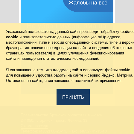
Жалобы на всё
Не убран мусор, яма на
Уважаемый пользователь, данный сайт производит обработку файло
дороге, не горит
cookie
и пользовательских данных (информацию об
ip-адресе
,
местоположении, типе и версии операционной системы, типе и верси
фонарь?
браузера, источнике переадресации на сайт, и сведения об открытых
страницах пользователя) в целях улучшения функционирования
Столкнулись с проблемой — сообщите о
сайта и проведения статистических исследований.
ней!
Я соглашаюсь с тем, что владелец сайта использует файлы cookie
для повышения удобства работы на сайте и сервис Яндекс. Метрика.
Подать жалобу
Оставаясь на сайте, я соглашаюсь с политикой их применения.
ПРИНЯТЬ
Правительство Брянской области 2013–2026
241050, г. Брянск, просп. Ленина, 33
Схема проезда
Телефон: (4832) 66-26-11, Факс: (4832) 41-13-10