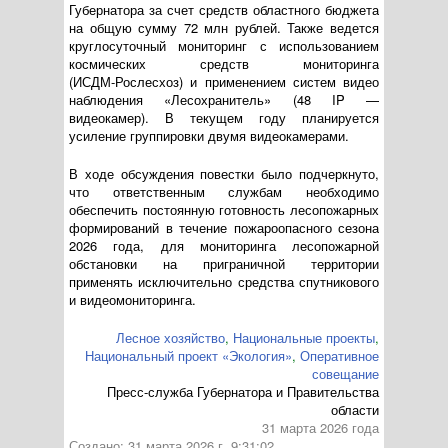
Губернатора за счет средств областного бюджета
на общую сумму 72 млн рублей. Также ведется
круглосуточный мониторинг с использованием
космических средств мониторинга
(
ИСДМ-Рослесхоз
) и применением систем видео
наблюдения «Лесохранитель» (48 IP —
видеокамер). В текущем году планируется
усиление группировки двумя видеокамерами.
В ходе обсуждения повестки было подчеркнуто,
что ответственным службам необходимо
обеспечить постоянную готовность лесопожарных
формирований в течение пожароопасного сезона
2026 года, для мониторинга лесопожарной
обстановки на приграничной территории
применять исключительно средства спутникового
и видеомониторинга.
Лесное хозяйство
,
Национальные проекты
,
Национальный проект «Экология»
,
Оперативное
совещание
Пресс-служба Губернатора и Правительства
области
31 марта 2026 года
Создано: 31 марта 2026 г. 9:31:02