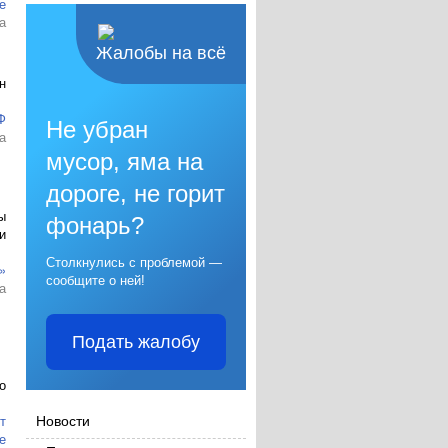
е
а
Жалобы на всё
н
Ф
Не убран
а
мусор, яма на
дороге, не горит
ы
фонарь?
и
Столкнулись с проблемой —
»
сообщите о ней!
а
Подать жалобу
о
Новости
т
е