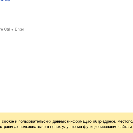
 Ctrl + Enter
в
cookie
и пользовательских данных (информацию об
ip-адресе
, местопо
х страницах пользователя) в целях улучшения функционирования сайта и