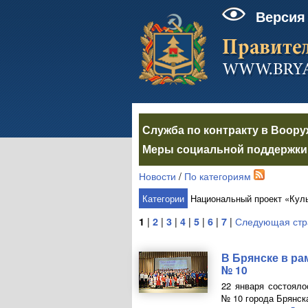
Версия
Служба по контракту в Воор
Меры социальной поддержки 
Новости
/
По категориям
Категории
Национальный проект «Кул
1
|
2
|
3
|
4
|
5
|
6
|
7
|
Следующая стр
В Брянске в ра
№ 10
22 января состояло
№ 10 города Брянск