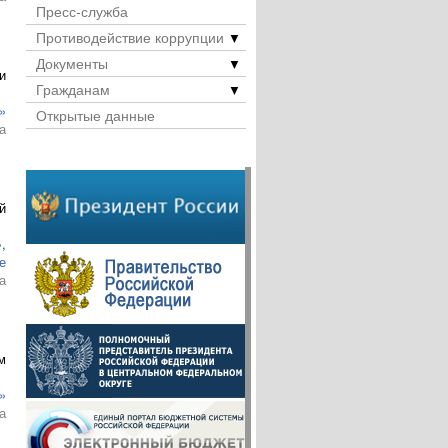
Пресс-служба
Противодействие коррупции
▼
Документы
▼
и
Гражданам
▼
»
Открытые данные
а
й
»
,
е
а
м
»
а