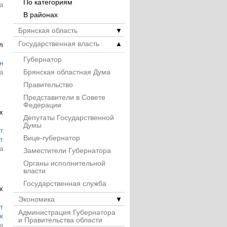
По категориям
а
В районах
Брянская область
▼
Государственная власть
▲
л
Губернатор
н
Брянская областная Дума
а
Правительство
Представители в Совете
Федерации
х
Депутаты Государственной
Думы
т
Вице-губернатор
т
а
Заместители Губернатора
Органы исполнительной
власти
Государственная служба
х
Экономика
▼
т
Администрация Губернатора
к
и Правительства области
а