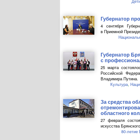
Дет
Губернатор пр
4 сентября Губер
в Приемной Президе
Националь
Губернатор Бр
с профессиона
25 марта состояло
Российской Федера
Владимира Путина.
Культура
,
Наци
За средства о
отремонтирова
областного кол
27 февраля состоя
искусства Брянского
80-летие