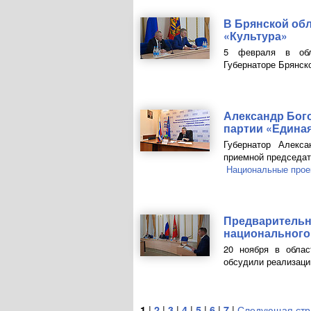
В Брянской об
«Культура»
5 февраля в обл
Губернаторе Брянско
Александр Бог
партии «Едина
Губернатор Алекс
приемной председат
Национальные прое
Предварительн
национального
20 ноября в облас
обсудили реализаци
1
|
2
|
3
|
4
|
5
|
6
|
7
|
Следующая стр